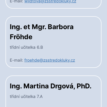
E-mail:
wildtova@zsstredokluky.cz
Ing. et Mgr. Barbora
Fröhde
třídní učitelka 6.B
E-mail:
froehde@zsstredokluky.cz
Ing. Martina Drgová, PhD.
třídní učitelka 7.A