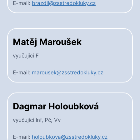
E-mail:
brazdil@zsstredokluky.cz
Matěj Maroušek
vyučující F
E-mail:
marousek@zsstredokluky.cz
Dagmar Holoubková
vyučující Inf, Pč, Vv
E-mail:
holoubkova@zsstredokluky.cz