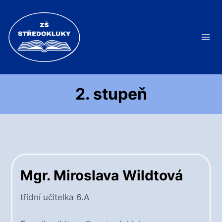
Přeskočit
na
obsah
2. stupeň
Mgr. Miroslava Wildtová
třídní učitelka 6.A