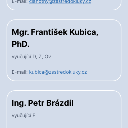
E-mail:
ciahotny@zsstredokluky.cz
Mgr. František Kubica,
PhD.
vyučující D, Z, Ov
E-mail:
kubica@zsstredokluky.cz
Ing. Petr Brázdil
vyučující F