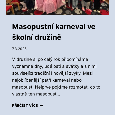
U
Ž
I
N
Ě
Masopustní karneval ve
školní družině
7.3.2026
V družině si po celý rok připomínáme
významné dny, události a svátky a s nimi
související tradiční i novější zvyky. Mezi
nejoblíbenější patří karneval nebo
masopust. Nejprve pojďme rozmotat, co to
vlastně ten masopust…
M
PŘEČÍST VÍCE
A
S