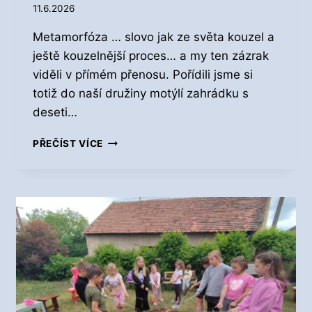
11.6.2026
Á
Z
Metamorfóza … slovo jak ze světa kouzel a
D
N
ještě kouzelnější proces… a my ten zázrak
I
viděli v přímém přenosu. Pořídili jsme si
N
totiž do naší družiny motýlí zahrádku s
Y
deseti…
Z
PŘEČÍST VÍCE
Á
Z
R
A
K
P
Ř
Í
R
O
D