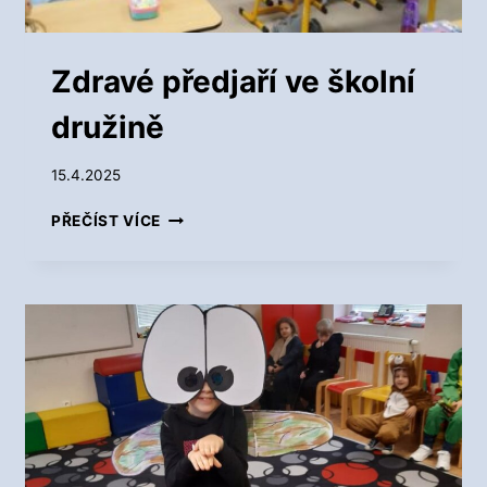
I
N
Ě
Zdravé předjaří ve školní
družině
15.4.2025
Z
PŘEČÍST VÍCE
D
R
A
V
É
P
Ř
E
D
J
A