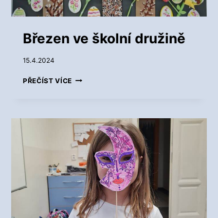
Ž
I
N
Březen ve školní družině
Ě
15.4.2024
B
PŘEČÍST VÍCE
Ř
E
Z
E
N
V
E
Š
K
O
L
N
Í