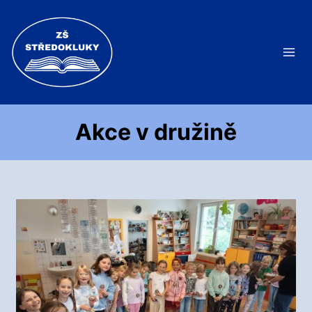
Přeskočit
na
obsah
Akce v družině