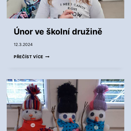
D
R
U
Ž
I
Únor ve školní družině
N
Ě
12.3.2024
Ú
PŘEČÍST VÍCE
N
O
R
V
E
Š
K
O
L
N
Í
D