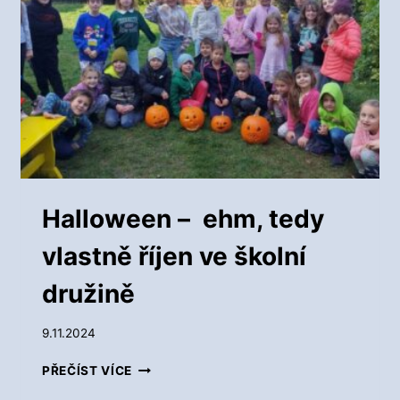
I
S
T
O
P
A
D
V
E
Š
K
Halloween – ehm, tedy
O
L
vlastně říjen ve školní
N
Í
družině
D
R
9.11.2024
U
Ž
H
PŘEČÍST VÍCE
I
A
N