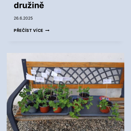
L
družině
N
Í
26.6.2025
D
R
J
PŘEČÍST VÍCE
U
A
Ž
K
I
V
N
Í
Ě
T
Á
M
E
L
É
T
O
V
E
Š
K