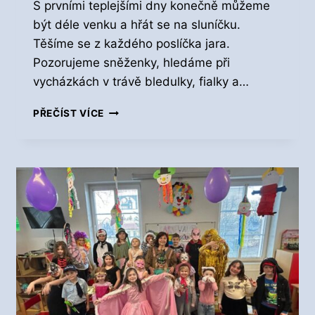
S prvními teplejšími dny konečně můžeme
Ě
být déle venku a hřát se na sluníčku.
Těšíme se z každého poslíčka jara.
Pozorujeme sněženky, hledáme při
vycházkách v trávě bledulky, fialky a…
J
PŘEČÍST VÍCE
A
R
O
V
E
Š
K
O
L
N
Í
D
R