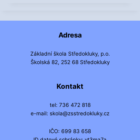
Ř
Í
V
E
Š
Adresa
K
O
L
Základní škola Středokluky, p.o.
N
Školská 82, 252 68 Středokluky
Í
D
R
U
Kontakt
Ž
I
N
tel: 736 472 818
Ě
e-mail: skola@zsstredokluky.cz
IČO: 699 83 658
ID datové schránky: vt3ma7a