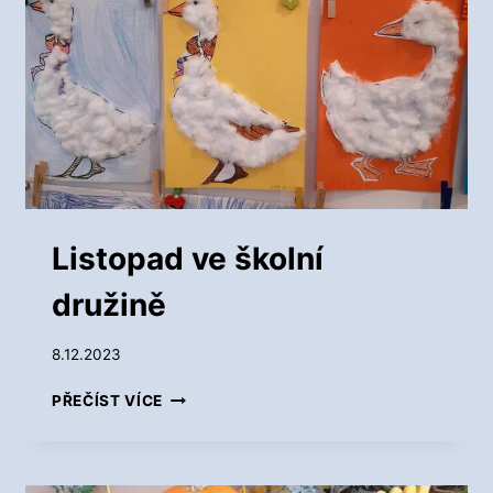
V
E
Š
K
O
L
N
Í
D
R
U
Listopad ve školní
Ž
I
družině
N
Ě
8.12.2023
L
PŘEČÍST VÍCE
I
S
T
O