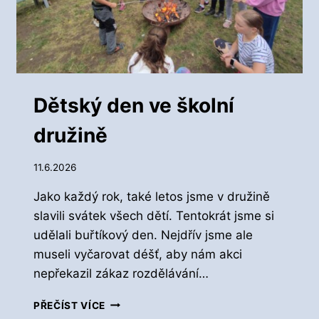
Y
V
E
Š
K
O
L
Dětský den ve školní
N
Í
družině
D
R
11.6.2026
U
Ž
Jako každý rok, také letos jsme v družině
I
N
slavili svátek všech dětí. Tentokrát jsme si
Ě
udělali buřtíkový den. Nejdřív jsme ale
museli vyčarovat déšť, aby nám akci
nepřekazil zákaz rozdělávání…
D
PŘEČÍST VÍCE
Ě