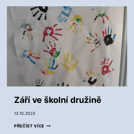
E
N
V
E
Š
K
O
L
N
Í
D
R
U
Ž
I
N
Září ve školní družině
Ě
13.10.2023
Z
PŘEČÍST VÍCE
Á