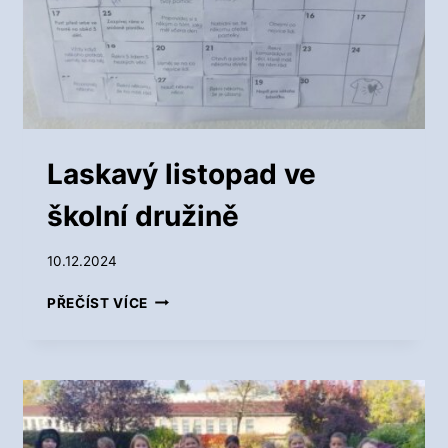
Í
D
R
U
Ž
I
N
Ě
Laskavý listopad ve
školní družině
10.12.2024
L
PŘEČÍST VÍCE
A
S
K
A
V
Ý
L