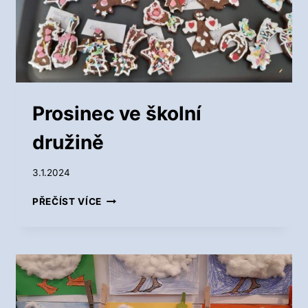
N
Í
D
R
U
Ž
I
N
Prosinec ve školní
Ě
družině
3.1.2024
P
PŘEČÍST VÍCE
R
O
S
I
N
E
C