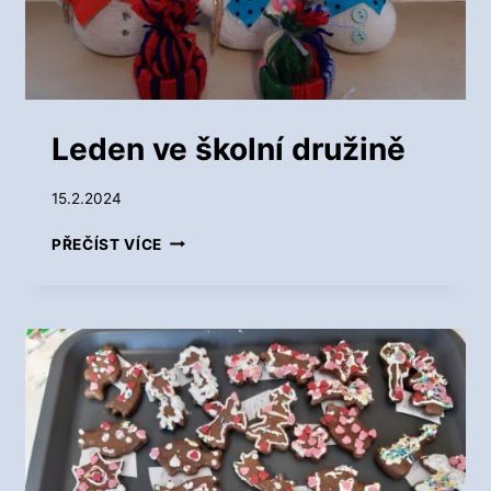
R
U
Ž
I
N
Ě
Leden ve školní družině
15.2.2024
L
PŘEČÍST VÍCE
E
D
E
N
V
E
Š
K
O
L