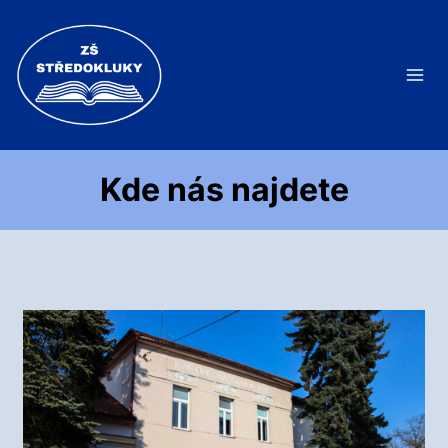
Přeskočit
na
obsah
Kde nás najdete