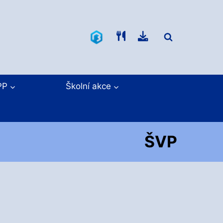
Bakaláři
Jídelníček
Ke
stažení
PP
Školní akce
ŠVP