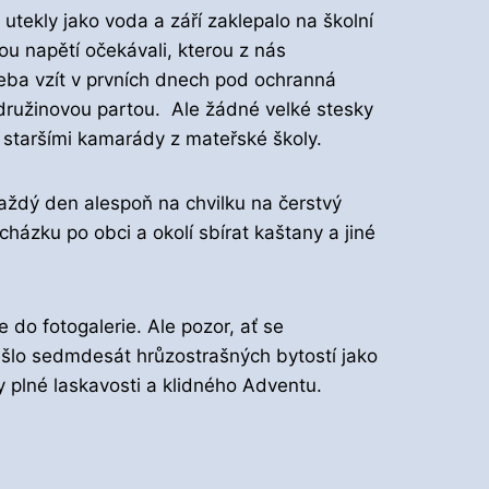
utekly jako voda a září zaklepalo na školní
kou napětí očekávali, kterou z nás
řeba vzít v prvních dnech pod ochranná
u družinovou partou. Ale žádné velké stesky
 staršími kamarády z mateřské školy.
aždý den alespoň na chvilku na čerstvý
házku po obci a okolí sbírat kaštany a jiné
 do fotogalerie. Ale pozor, ať se
ešlo sedmdesát hrůzostrašných bytostí jako
 plné laskavosti a klidného Adventu.