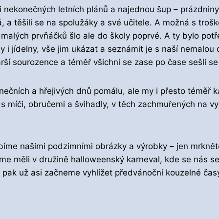
i nekonečných letních plánů a najednou šup – prázdniny 
, a těšili se na spolužáky a své učitele. A možná s troš
malých prvňáčků šlo ale do školy poprvé. A ty bylo pot
iny i jídelny, vše jim ukázat a seznámit je s naší nemalo
rší sourozence a téměř všichni se zase po čase sešli se
ečních a hřejivých dnů pomálu, ale my i přesto téměř k
s míči, obručemi a švihadly, v těch zachmuřených na vyc
obíme našimi podzimními obrázky a výrobky – jen mrkněte
me měli v družině halloweenský karneval, kde se nás s
 pak už asi začneme vyhlížet předvánoční kouzelné časy