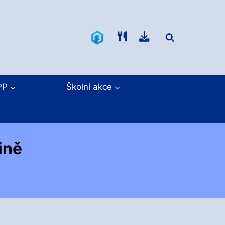
Bakaláři
Jídelníček
Ke
stažení
PP
Školní akce
ině