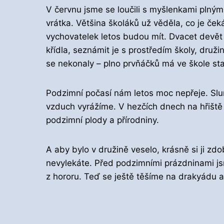
V červnu jsme se loučili s myšlenkami plným
vrátka. Většina školáků už věděla, co je čeká
vychovatelek letos budou mít. Dvacet devět 
křídla, seznámit je s prostředím školy, druž
se nekonaly – plno prvňáčků má ve škole sta
Podzimní počasí nám letos moc nepřeje. Slun
vzduch vyrážíme. V hezčích dnech na hřiště 
podzimní plody a přírodniny.
A aby bylo v družině veselo, krásně si ji zd
nevylekáte. Před podzimními prázdninami js
z hororu. Teď se ještě těšíme na drakyádu a