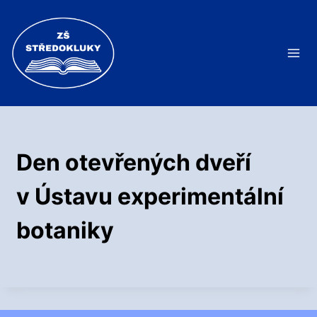
Přeskočit
na
obsah
Den otevřených dveří
v Ústavu experimentální
botaniky