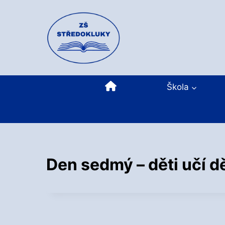
Přeskočit
na
obsah
Domů
Škola
Den sedmý – děti učí dě