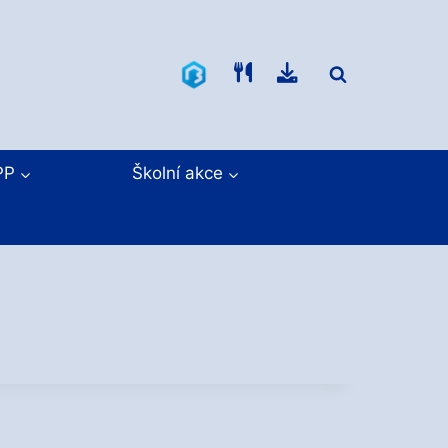
Bakaláři
Jídelníček
Ke
stažení
PP
Školní akce