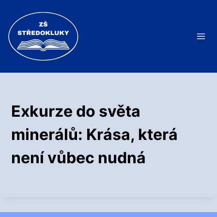
Přeskočit
na
obsah
Exkurze do světa
minerálů: Krása, která
není vůbec nudná