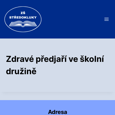
Přeskočit
na
obsah
Zdravé předjaří ve školní
družině
Adresa