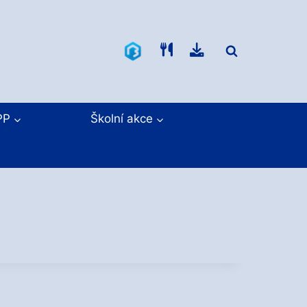
Bakaláři
Jídelníček
Ke
stažení
PP
Školní akce