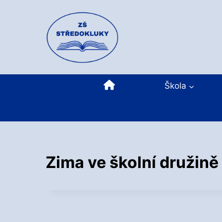
Přeskočit
na
obsah
Domů
Škola
Zima ve školní družině