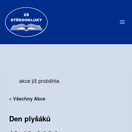
Přeskočit
na
obsah
akce již proběhla.
« Všechny Akce
Den plyšáků