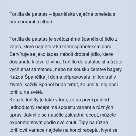
Tortilla de patatas – španělská vaječná omeleta s
bramborami a cibulí
Tortilla de patatas je světoznámé španělské jídlo z
vajec, které najdete v každém španělském baru.
Servíruje se jako tapas neboli drobné jídlo, které
dostanete k pivu či vínu. Tortillu de patatas si můžete
vychutnat samotnou, nebo na kousku čerstvé bagety.
Každá Španělka ji doma připravovala milionkrát v
životě, každý Španěl bude tvrdit, že umí tu nejlepší
tortillu na světě.
Kouzlo tortilly je také v tom, že na první pohled
jednoduchý recept má spoustu variant a různých
úprav. Jakmile se naučíte základní recept, můžete
experimentovat podle své chuti. Tipy na různé
tortillové variace najdete na konci receptu. Nyní se