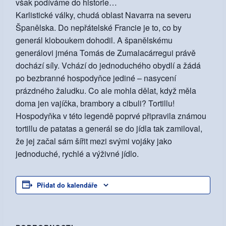
však podíváme do historie…
Karlistické války, chudá oblast Navarra na severu
Španělska. Do nepřátelské Francie je to, co by
generál kloboukem dohodil. A španělskému
generálovi jména Tomás de Zumalacárregui právě
dochází síly. Vchází do jednoduchého obydlí a žádá
po bezbranné hospodyňce jediné – nasycení
prázdného žaludku. Co ale mohla dělat, když měla
doma jen vajíčka, brambory a cibuli? Tortillu!
Hospodyňka v této legendě poprvé připravila známou
tortillu de patatas a generál se do jídla tak zamiloval,
že jej začal sám šířit mezi svými vojáky jako
jednoduché, rychlé a výživné jídlo.
Přidat do kalendáře