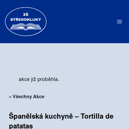
Přeskočit
na
obsah
akce již proběhla.
« Všechny Akce
Španělská kuchyně – Tortilla de
patatas