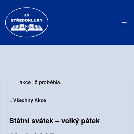
Přeskočit
na
obsah
akce již proběhla.
« Všechny Akce
Státní svátek – velký pátek