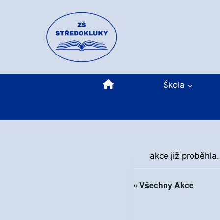
Přeskočit
na
obsah
Domů
Škola
akce již proběhla.
« Všechny Akce