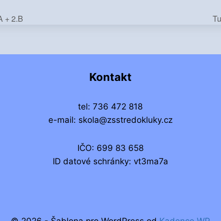
A + 2.B
Tu
Kontakt
tel: 736 472 818
e-mail: skola@zsstredokluky.cz
IČO: 699 83 658
ID datové schránky: vt3ma7a