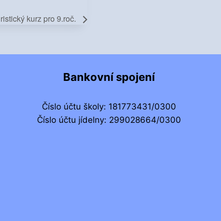
ristický kurz pro 9.roč.
Bankovní spojení
Číslo účtu školy: 181773431/0300
Číslo účtu jídelny: 299028664/0300