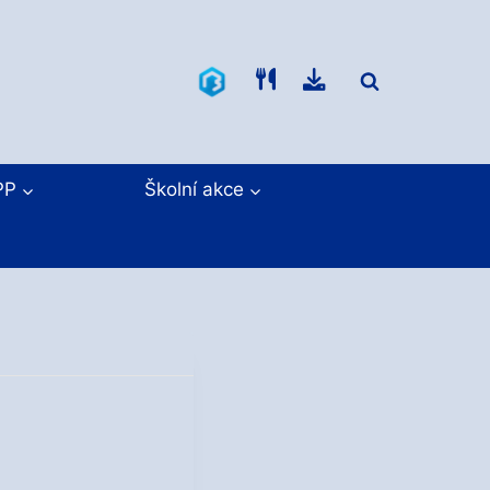
Bakaláři
Jídelníček
Ke
stažení
PP
Školní akce