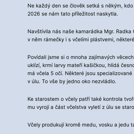
Ne každý den se člověk setká s někým, kdo s
2026 se nám tato příležitost naskytla.
Navštívila nás naše kamarádka Mgr. Radka Č
v něm rámečky i s včelími plástvemi, někte
Povídali jsme si o mnoha zajímavých věcech.
uklízí, krmí larvy mateří kašičkou, hlídá čes
má včela 5 očí. Některé jsou specializované 
v úlu. To vše by jedno oko nezvládlo.
Ke starostem o včely patří také kontrola tvoř
mu vyrojí a část včelstva vyletí z úlu se sta
Včely produkují kromě medu, vosku a jedu tak