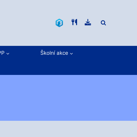
Bakaláři
Jídelníček
Ke
stažení
PP
Školní akce