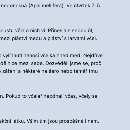
edonosná (Apis mellifera). Ve čtvrtek 7. 5.
tu věcí o nich ví. Přinesla s sebou úl,
ezi pláství medu a pláství s larvami včel.
o vylíhnutí nenosí včelka hned med. Nejdříve
lé dělnice mezi sebe. Dozvěděli jsme se, proč
vé záření a některé na šero nebo téměř tmu
en. Pokud to včelař neodhalí včas, včely se
ekční látku. Vším tím jsou prospěšné i nám.