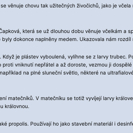
e věnuje chovu tak užitečných živočichů, jako je včela m
apková, která se už dlouhou dobu věnuje včelkám a spous
ré byly dokonce naplněny medem. Ukazovala nám rozdíl m
 Když je plástev vyboulená, vylíhne se z larvy trubec. P
no proti vniknutí nepřátel a až doroste, vezmou ji dospě
například na plné sluneční světlo, některé na ultrafialo
ení matečníků. V matečníku se totiž vyvíjejí larvy králov
rou královnou.
é propolis. Používají ho jako stavební materiál i desinf