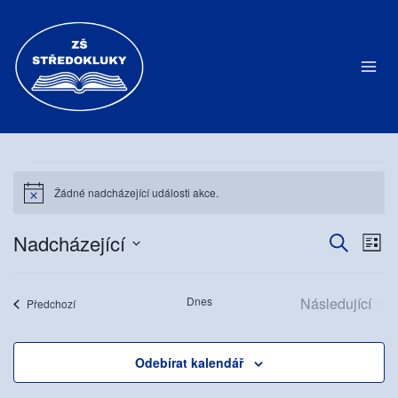
Přeskočit
na
obsah
Akce
Žádné nadcházející události akce.
Notice
Nadcházející
Hledat
Na
Navig
Sezn
Vyberte
pr
pro
datum.
Dnes
Následující
Akce
Předchozí
zo
hledá
Akce
Ak
a
Odebírat kalendář