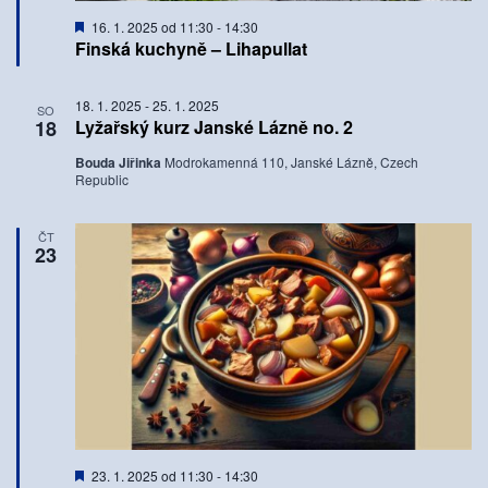
Doporučené
16. 1. 2025 od 11:30
-
14:30
Finská kuchyně – Lihapullat
18. 1. 2025
-
25. 1. 2025
SO
18
Lyžařský kurz Janské Lázně no. 2
Bouda Jiřinka
Modrokamenná 110, Janské Lázně, Czech
Republic
ČT
23
Doporučené
23. 1. 2025 od 11:30
-
14:30