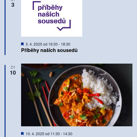
3
Doporučené
3. 4. 2025 od 16:30
-
18:30
Příběhy našich sousedů
ČT
10
Doporučené
10. 4. 2025 od 11:30
-
14:30