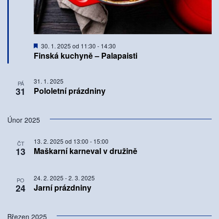
Doporučené
30. 1. 2025 od 11:30
-
14:30
Finská kuchyně – Palapaisti
31. 1. 2025
PÁ
31
Pololetní prázdniny
Únor 2025
13. 2. 2025 od 13:00
-
15:00
ČT
13
Maškarní karneval v družině
24. 2. 2025
-
2. 3. 2025
PO
24
Jarní prázdniny
Březen 2025