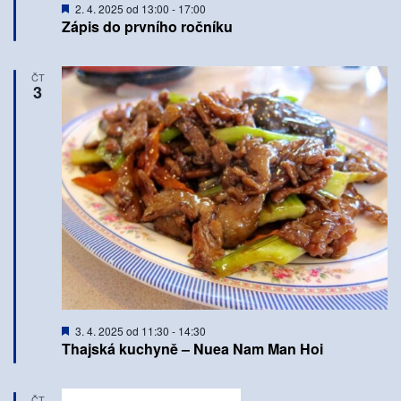
Doporučené
2. 4. 2025 od 13:00
-
17:00
Zápis do prvního ročníku
ČT
3
Doporučené
3. 4. 2025 od 11:30
-
14:30
Thajská kuchyně – Nuea Nam Man Hoi
ČT