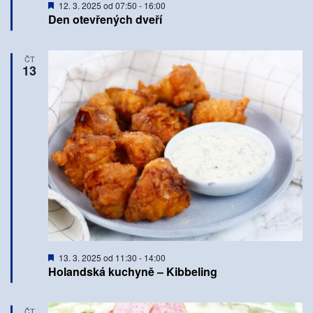
Doporučené
12. 3. 2025 od 07:50
-
16:00
Den otevřených dveří
ČT
13
Doporučené
13. 3. 2025 od 11:30
-
14:00
Holandská kuchyně – Kibbeling
ČT