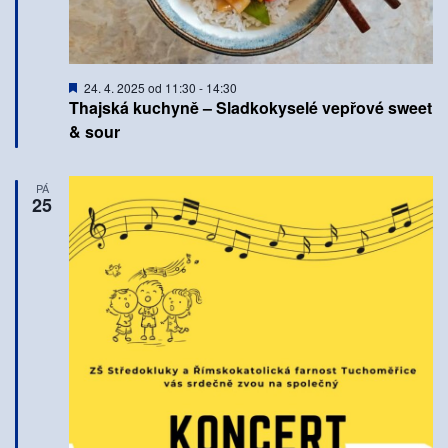
Doporučené
24. 4. 2025 od 11:30
-
14:30
Thajská kuchyně – Sladkokyselé vepřové sweet
& sour
PÁ
25