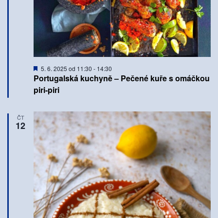
Doporučené
5. 6. 2025 od 11:30
-
14:30
Portugalská kuchyně – Pečené kuře s omáčkou
piri-piri
ČT
12