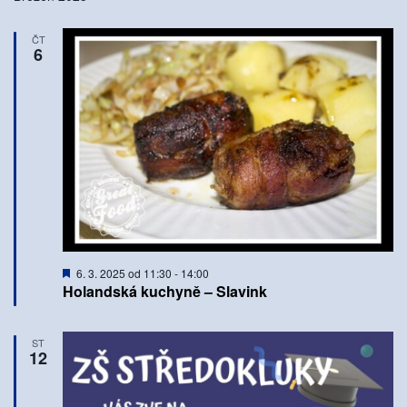
ČT
6
Doporučené
6. 3. 2025 od 11:30
-
14:00
Holandská kuchyně – Slavink
ST
12