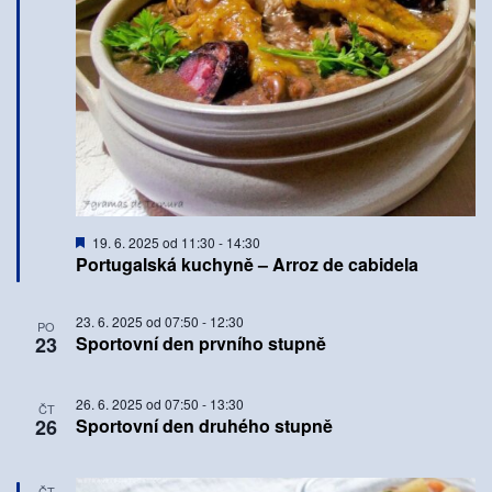
Doporučené
19. 6. 2025 od 11:30
-
14:30
Portugalská kuchyně – Arroz de cabidela
23. 6. 2025 od 07:50
-
12:30
PO
23
Sportovní den prvního stupně
26. 6. 2025 od 07:50
-
13:30
ČT
26
Sportovní den druhého stupně
ČT