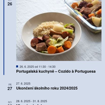
26
Doporučené
26. 6. 2025 od 11:30
-
14:30
Portugalská kuchyně – Cozido à Portuguesa
27. 6. 2025
PÁ
27
Ukončení školního roku 2024/2025
28. 6. 2025
-
31. 8. 2025
SO