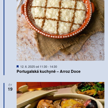
Doporučené
12. 6. 2025 od 11:30
-
14:30
Portugalská kuchyně – Arroz Doce
ČT
19