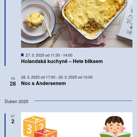
Doporučené
27. 3. 2025 od 11:30
-
14:00
Holandská kuchyně – Hete bliksem
28. 3. 2025 od 17:00
-
29. 3. 2025 od 10:00
PÁ
28
Noc s Andersenem
Duben 2025
ST
2