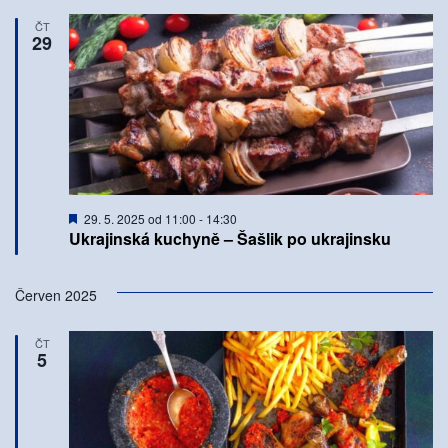
ČT
29
Doporučené
29. 5. 2025 od 11:00
-
14:30
Ukrajinská kuchyně – Šašlik po ukrajinsku
Červen 2025
ČT
5