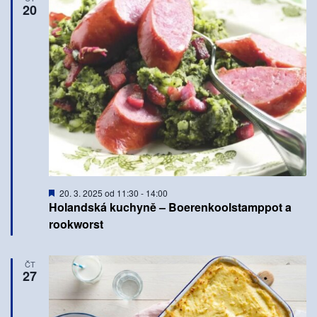
20
Doporučené
20. 3. 2025 od 11:30
-
14:00
Holandská kuchyně – Boerenkoolstamppot a
rookworst
ČT
27