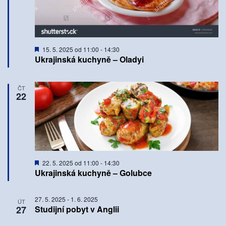
Doporučené
15. 5. 2025 od 11:00
-
14:30
Ukrajinská kuchyně – Oladyi
ČT
22
Doporučené
22. 5. 2025 od 11:00
-
14:30
Ukrajinská kuchyně – Golubce
27. 5. 2025
-
1. 6. 2025
ÚT
27
Studijní pobyt v Anglii