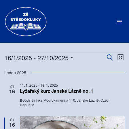
Přeskočit
na
obsah
16/1/2025
 - 
27/10/2025
Akce
Hledat
Na
Navig
Sezn
Vyberte
pr
pro
Leden 2025
datum.
zo
hledá
11. 1. 2025
-
18. 1. 2025
ČT
Ak
16
Lyžařský kurz Janské Lázně no. 1
a
Bouda Jiřinka
Modrokamenná 110, Janské Lázně, Czech
Republic
zobra
Akce
ČT
16